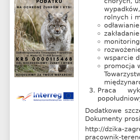
chorych, u
wypadków,
rolnych i 
odławianie 
zakładanie
monitoring
rozwożenie
wsparcie d
promocja 
Towarzyst
międzyna
Praca wyk
popołudniowy
Dodatkowe szcze
Dokumenty prosi
http://dzika-zag
pracownik-teren