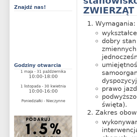
stanowi
Znajdź nas!
ZWIERZĄT
Wymagania:
wykształce
dobry stan
zmiennych
jednocześn
umiejętnoś
Godziny otwarcia
samoorgani
1 maja - 31 października
10:00-18:00
dyspozycyj
1 listopada - 30 kwietnia
prawo jazd
10:00-16:00
podwyższo
Poniedziałki - Nieczynne
święta).
Zakres obow
wykonywan
interwencj