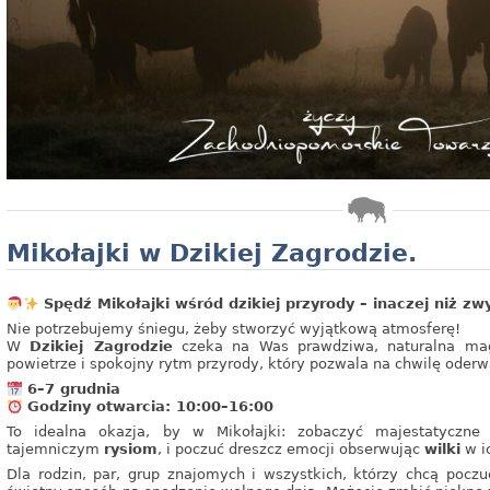
Mikołajki w Dzikiej Zagrodzie.
Spędź Mikołajki wśród dzikiej przyrody – inaczej niż zw
Nie potrzebujemy śniegu, żeby stworzyć wyjątkową atmosferę!
W
Dzikiej Zagrodzie
czeka na Was prawdziwa, naturalna magi
powietrze i spokojny rytm przyrody, który pozwala na chwilę oderw
6–7 grudnia
Godziny otwarcia: 10:00–16:00
To idealna okazja, by w Mikołajki: zobaczyć majestatyczn
tajemniczym
rysiom
, i poczuć dreszcz emocji obserwując
wilki
w i
Dla rodzin, par, grup znajomych i wszystkich, którzy chcą poczu