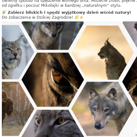
świetny sposób na spędzenie wolnego dnia. Możecie zrobić piękne
od zgiełku i poczuć Mikołajki w bardziej „naturalnym” stylu.
Zabierz bliskich i spędź wyjątkowy dzień wśród natury!
Do zobaczenia w Dzikiej Zagrodzie!