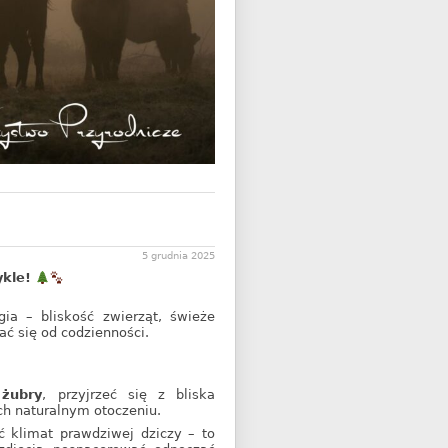
5 grudnia 2025
ykle!
a – bliskość zwierząt, świeże
ać się od codzienności.
e
żubry
, przyjrzeć się z bliska
ch naturalnym otoczeniu.
ć klimat prawdziwej dziczy – to