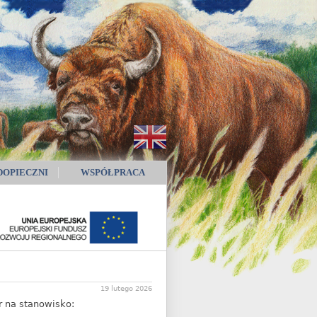
DOPIECZNI
WSPÓŁPRACA
19 lutego 2026
 na stanowisko: