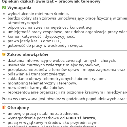
Opiekun dzikich zwierząt – pracownik terenowy
Wymagania
wykształcenie minimum średnie,
bardzo dobry stan zdrowia umożliwiający pracę fizyczną w zmi
atmosferycznych,
odporność na stres i umiejętność koncentracji,
umiejętność pracy zespołowej oraz dobra organizacja pracy włas
komunikatywność i dyspozycyjność,
prawo jazdy kat. B oraz B+E,
gotowość do pracy w weekendy i święta.
Zakres obowiązków
działania interwencyjne wobec zwierząt rannych i chorych,
usuwanie martwych zwierząt z miejsc wypadków,
przepłaszanie żubrów z terenów upraw i miejsc zagrożenia oraz p
odławianie i transport zwierząt,
zakładanie obroży telemetrycznych żubrom i rysiom,
monitoring telemetryczny i terenowy,
rozwożenie karmy dla żubrów,
reprezentowanie organizacji na poziomie krajowym i międzyna
Praca wykonywana jest również w godzinach popołudniowych oraz 
Oferujemy
umowę o pracę i stabilne zatrudnienie,
wynagrodzenie początkowe od
6000 zł brutto
,
pracę w wyjątkowym środowisku przyrodniczym,