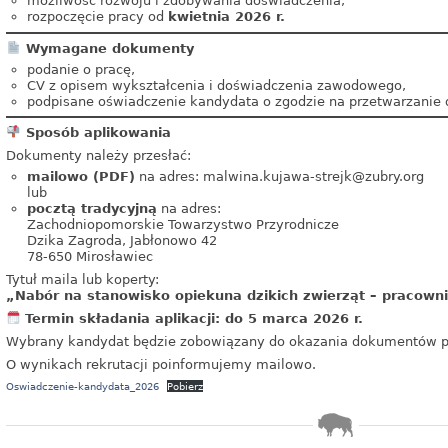
możliwość rozwoju i zdobywania doświadczenia,
rozpoczęcie pracy od
kwietnia 2026 r.
Wymagane dokumenty
podanie o pracę,
CV z opisem wykształcenia i doświadczenia zawodowego,
podpisane oświadczenie kandydata o zgodzie na przetwarzanie
Sposób aplikowania
Dokumenty należy przesłać:
mailowo (PDF)
na adres: malwina.kujawa-strejk@zubry.org
lub
pocztą tradycyjną
na adres:
Zachodniopomorskie Towarzystwo Przyrodnicze
Dzika Zagroda, Jabłonowo 42
78-650 Mirosławiec
Tytuł maila lub koperty:
„Nabór na stanowisko opiekuna dzikich zwierząt – pracown
Termin składania aplikacji: do 5 marca 2026 r.
Wybrany kandydat będzie zobowiązany do okazania dokumentów po
O wynikach rekrutacji poinformujemy mailowo.
Oswiadczenie-kandydata_2026
Pobierz