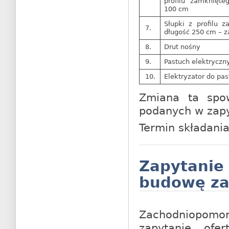
profilu zamknięt
100 cm
Słupki z profilu
7.
długość 250 cm – z
8.
Drut nośny
9.
Pastuch elektryczny
10.
Elektryzator do pa
Zmiana ta spo
podanych w zapyt
Termin składania
Zapytanie
budowę za
Zachodniopomo
zapytanie ofe