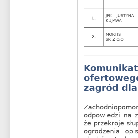
JFK JUSTYNA
1.
KUJAWA
MORTIS
2.
SP. Z O.O
Komunik
ofertoweg
zagród dla
Zachodniopom
odpowiedzi na z
że przekroje sł
ogrodzenia op