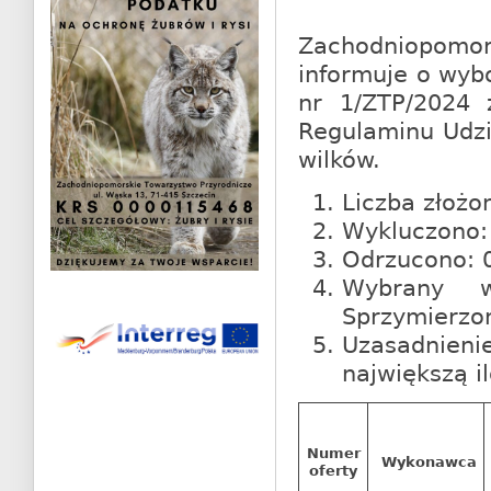
Zachodniopomor
informuje o wybo
nr 1/ZTP/2024 
Regulaminu Udzi
wilków.
Liczba złożo
Wykluczono
Odrzucono: 0
Wybrany w
Sprzymierzo
Uzasadnieni
największą i
Numer
Wykonawca
oferty