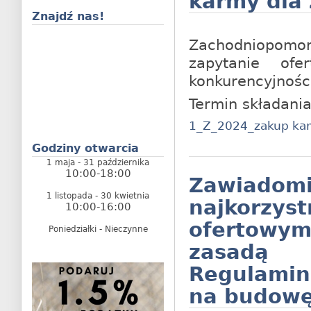
karmy dla
Znajdź nas!
Zachodniopomo
zapytanie of
konkurencyjnośc
Termin składania
1_Z_2024_zakup ka
Godziny otwarcia
1 maja - 31 października
10:00-18:00
Zawiad
1 listopada - 30 kwietnia
najkorzys
10:00-16:00
ofertowy
Poniedziałki - Nieczynne
zasadą k
Regulamin
na budowę