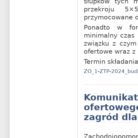
słupków tych 
przekroju 5
przymocowane d
Ponadto w for
minimalny czas r
związku z czym 
ofertowe wraz z
Termin składania
ZO_1-ZTP-2024_bud
Komunik
ofertoweg
zagród dla
Zachodniopom