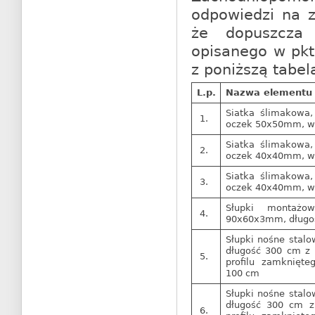
odpowiedzi na z
że dopuszcza 
opisanego w pkt
z poniższą tabel
L.p.
Nazwa elementu
Siatka ślimakowa
1.
oczek 50x50mm, w
Siatka ślimakowa
2.
oczek 40x40mm, w
Siatka ślimakowa
3.
oczek 40x40mm, w
Słupki montażo
4.
90x60x3mm, długo
Słupki nośne stal
długość 300 cm z
5.
profilu zamknięt
100 cm
Słupki nośne stal
długość 300 cm 
6.