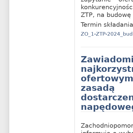
konkurencyjnoś
ZTP, na budowę 
Termin składania
ZO_1-ZTP-2024_budo
Zawiad
najkorzys
ofertowy
zasadą
dostarcze
napędoweg
Zachodniopomor