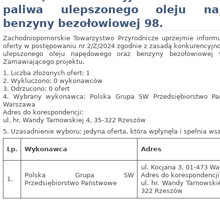
paliwa ulepszonego oleju n
benzyny bezołowiowej 98.
Zachodniopomorskie Towarzystwo Przyrodnicze uprzejmie informu
oferty w postępowaniu nr 2/Z/2024 zgodnie z zasadą konkurencyjn
ulepszonego oleju napędowego oraz benzyny bezołowiowej 
Zamawiającego projektu.
1. Liczba złożonych ofert: 1
2. Wykluczono: 0 wykonawców
3. Odrzucono: 0 ofert
4. Wybrany wykonawca: Polska Grupa SW Przedsiębiorstwo Pa
Warszawa
Adres do korespondencji:
ul. hr. Wandy Tarnowskiej 4, 35-322 Rzeszów
5. Uzasadnienie wyboru: jedyna oferta, która wpłynęła i spełnia w
Lp.
Wykonawca
Adres
ul. Kocjana 3, 01-473 W
Polska Grupa SW
Adres do korespondencji
1.
Przedsiębiorstwo Państwowe
ul. hr. Wandy Tarnowskie
322 Rzeszów