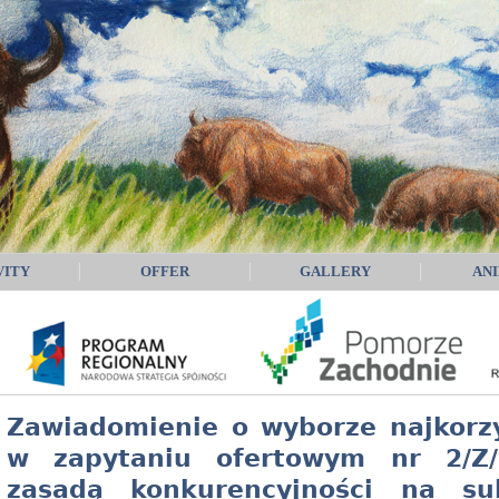
VITY
OFFER
GALLERY
AN
Zawiadomienie o wyborze najkorzy
w zapytaniu ofertowym nr 2/Z
zasadą konkurencyjności na s