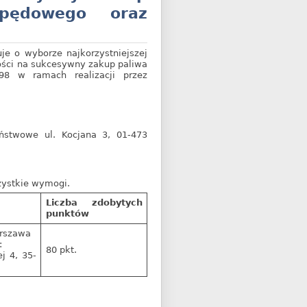
apędowego oraz
je o wyborze najkorzystniejszej
ości na sukcesywny zakup paliwa
98 w ramach realizacji przez
ństwowe ul. Kocjana 3, 01-473
szystkie wymogi.
Liczba zdobytych
punktów
arszawa
:
80 pkt.
j 4, 35-