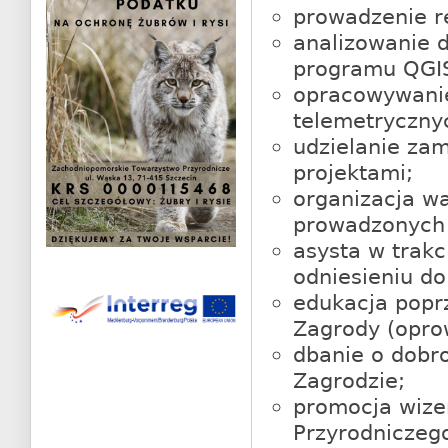
prowadzenie r
analizowanie 
programu QGI
opracowywani
telemetryczny
udzielanie za
projektami;
organizacja wa
prowadzonych 
asysta w trak
odniesieniu do
edukacja popr
Zagrody (opro
dbanie o dobr
Zagrodzie;
promocja wize
Przyrodniczeg