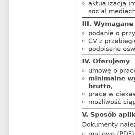
aktualizacja i
social mediach
III. Wymagane
podanie o przy
CV z przebieg
podpisane ośw
IV. Oferujemy
umowę o pracę 
minimalne wy
brutto
,
pracę w cieka
możliwość cią
V. Sposób apli
Dokumenty należ
mailowo (PDF)