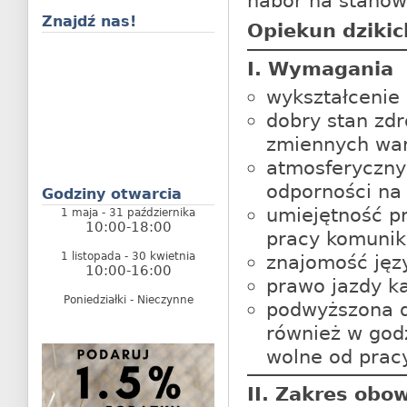
nabór na stanow
Znajdź nas!
Opiekun dzikic
I. Wymagania
wykształcenie 
dobry stan zdr
zmiennych wa
atmosferyczny
odporności na 
Godziny otwarcia
umiejętność p
1 maja - 31 października
10:00-18:00
pracy komunik
1 listopada - 30 kwietnia
znajomość jęz
10:00-16:00
prawo jazdy ka
Poniedziałki - Nieczynne
podwyższona d
również w god
wolne od pracy
II. Zakres obo