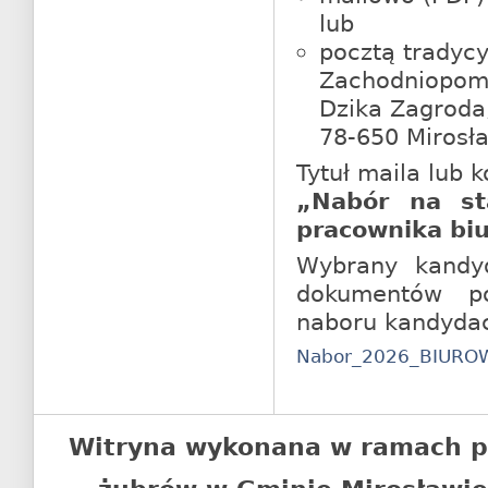
lub
pocztą tradycy
Zachodniopomo
Dzika Zagroda
78-650 Mirosł
Tytuł maila lub k
„Nabór na st
pracownika bi
Wybrany kandyd
dokumentów po
naboru kandydac
Nabor_2026_BIURO
Witryna wykonana w ramach p