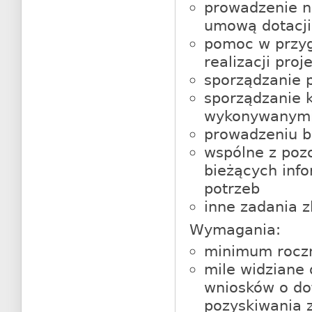
prowadzenie na
umową dotacji
pomoc w przy
realizacji pr
sporządzanie 
sporządzanie k
wykonywanymi
prowadzeniu b
wspólne z poz
bieżących info
potrzeb
inne zadania 
Wymagania:
minimum roczn
mile widziane 
wniosków o do
pozyskiwania z