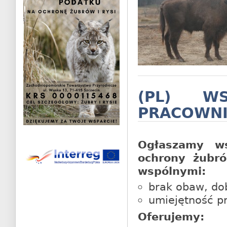
(PL) W
PRACOWN
Ogłaszamy w
ochrony żubró
wspólnymi:
brak obaw, do
umiejętność p
Oferujemy: