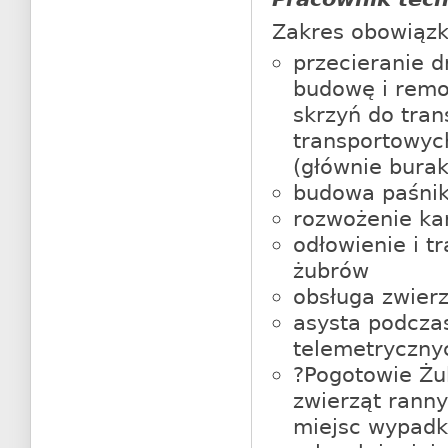
Zakres obowiąz
przecieranie 
budowę i remo
skrzyń do tra
transportowyc
(głównie bura
budowa paśnik
rozwożenie ka
odłowienie i t
żubrów
obsługa zwierz
asysta podczas
telemetryczny
?Pogotowie Żu
zwierząt rann
miejsc wypadk