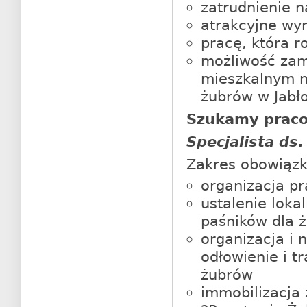
zatrudnienie n
atrakcyjne wy
pracę, która r
możliwość zam
mieszkalnym n
żubrów w Jabł
Szukamy praco
Specjalista ds
Zakres obowiąz
organizacja p
ustalenie loka
paśników dla 
organizacja i 
odłowienie i t
żubrów
immobilizacja 