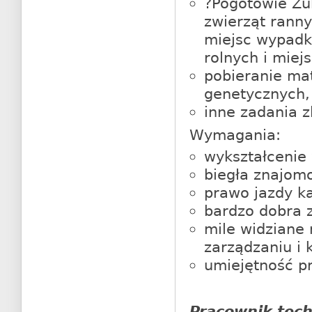
?Pogotowie Żu
zwierząt rann
miejsc wypadk
rolnych i miej
pobieranie mat
genetycznych,
inne zadania 
Wymagania:
wykształcenie
biegła znajomo
prawo jazdy ka
bardzo dobra 
mile widziane
zarządzaniu i
umiejętność pr
Pracownik tech