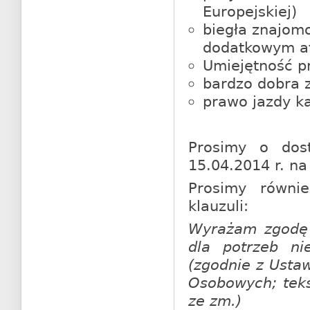
Europejskiej)
biegła znajomo
dodatkowym at
Umiejętność pr
bardzo dobra 
prawo jazdy ka
Prosimy o dos
15.04.2014 r. na
Prosimy równie
klauzuli:
Wyrażam zgodę 
dla potrzeb nie
(zgodnie z Usta
Osobowych; tekst
ze zm.)