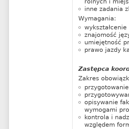
rolnych i miej
inne zadania 
Wymagania:
wykształcenie
znajomość jęz
umiejętność pr
prawo jazdy ka
Zastępca koord
Zakres obowiąz
przygotowanie
przygotowywan
opisywanie fa
wymogami pro
kontrola i nad
względem for